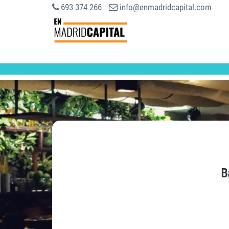
693 374 266
info@enmadridcapital.com
B