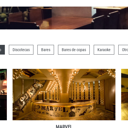
o
Discotecas
Bares
Bares de copas
Karaoke
Otr
DETALLES
RESERVAR
MARVEL