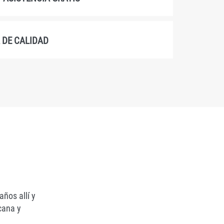
 DE CALIDAD
ños allí y
cana y