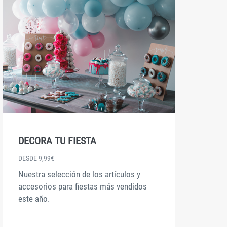
DECORA TU FIESTA
C
DESDE 9,99€
D
Nuestra selección de los artículos y
P
accesorios para fiestas más vendidos
d
este año.