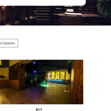
os Espacios
DETALLES
RESERVAR
B12